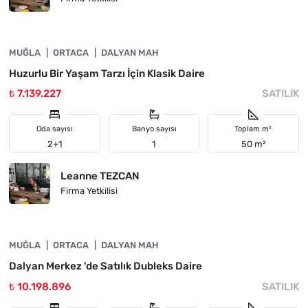
4860-1072
MUĞLA
ÖNE ÇIKAN
ORTACA
DALYAN MAH
Huzurlu Bir Yaşam Tarzı İçin Klasik Daire
₺ 7.139.227
SATILIK
Oda sayısı
Banyo sayısı
Toplam m²
2+1
1
50 m²
Leanne TEZCAN
Firma Yetkilisi
4860-1006
MUĞLA
ÖNE ÇIKAN
ORTACA
DALYAN MAH
Dalyan Merkez 'de Satılık Dubleks Daire
₺ 10.198.896
SATILIK