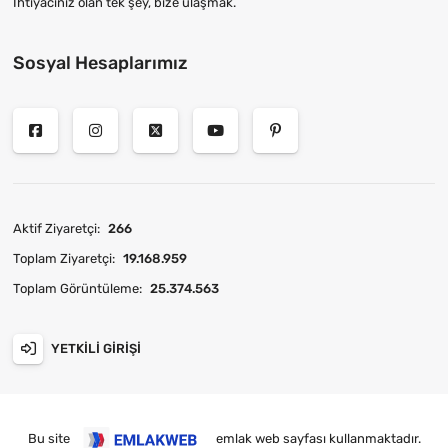
İhtiyacınız olan tek şey, bize ulaşmak.
Sosyal Hesaplarımız
Aktif Ziyaretçi:
266
Toplam Ziyaretçi:
19.168.959
Toplam Görüntüleme:
25.374.563
YETKILI GIRIŞI
Bu site
emlak web sayfası
kullanmaktadır.