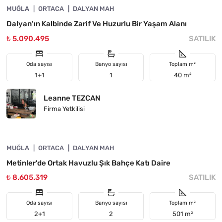
MUĞLA
ÖNE ÇIKAN
ORTACA
DALYAN MAH
Dalyan’ın Kalbinde Zarif Ve Huzurlu Bir Yaşam Alanı
₺ 5.090.495
SATILIK
Oda sayısı
Banyo sayısı
Toplam m²
1+1
1
40 m²
Leanne TEZCAN
Firma Yetkilisi
4860-1079
MUĞLA
ORTACA
DALYAN MAH
Metinler'de Ortak Havuzlu Şık Bahçe Katı Daire
₺ 8.605.319
SATILIK
Oda sayısı
Banyo sayısı
Toplam m²
2+1
2
501 m²