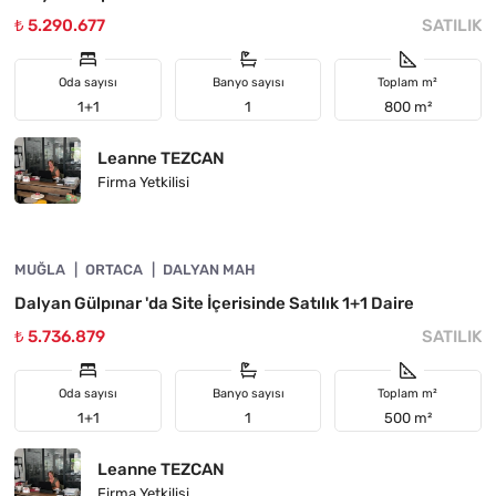
₺ 5.290.677
SATILIK
Oda sayısı
Banyo sayısı
Toplam m²
1+1
1
800 m²
Leanne TEZCAN
Firma Yetkilisi
4860-1037
MUĞLA
ÖNE ÇIKAN
ORTACA
DALYAN MAH
Dalyan Gülpınar 'da Site İçerisinde Satılık 1+1 Daire
₺ 5.736.879
SATILIK
Oda sayısı
Banyo sayısı
Toplam m²
1+1
1
500 m²
Leanne TEZCAN
Firma Yetkilisi