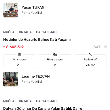
Yaşar TUFAN
Firma Yetkilisi
4860-1080
MUĞLA
ORTACA
DALYAN MAH
Metinler'de Huzurlu Bahçe Katı Yaşamı
₺ 8.605.319
SATILIK
Oda sayısı
Banyo sayısı
Toplam m²
2+1
2
65 m²
Leanne TEZCAN
Firma Yetkilisi
4860-1046
MUĞLA
ÖNE ÇIKAN
ORTACA
DALYAN MAH
Dalyan Gülpınar Da Kanala Yakın Satılık Daire