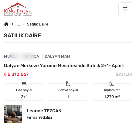
Satılık Daire
SATILIK DAIRE
4860-1043
MUĞLA
ÖNE ÇIKAN
ORTACA
DALYAN MAH
Dalyan Merkeze Yürüme Mesafesinde Satılık 2+1- Apart
₺ 6.310.567
SATILIK
Oda sayısı
Banyo sayısı
Toplam m²
2+1
1
1.270 m²
Leanne TEZCAN
Firma Yetkilisi
4860-1069